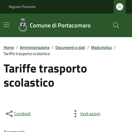
Regione Piemonte
Comune di Portacomaro
Home
/
Amministrazione
/
Documenti e dati
/
Modulistica
/
Tariffe trasporto scolastico
Tariffe trasporto
scolastico
Condividi
Vedi azioni