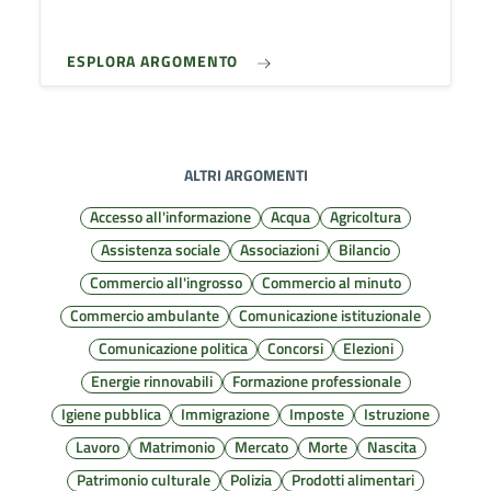
ESPLORA ARGOMENTO
ALTRI ARGOMENTI
Accesso all'informazione
Acqua
Agricoltura
Assistenza sociale
Associazioni
Bilancio
Commercio all'ingrosso
Commercio al minuto
Commercio ambulante
Comunicazione istituzionale
Comunicazione politica
Concorsi
Elezioni
Energie rinnovabili
Formazione professionale
Igiene pubblica
Immigrazione
Imposte
Istruzione
Lavoro
Matrimonio
Mercato
Morte
Nascita
Patrimonio culturale
Polizia
Prodotti alimentari