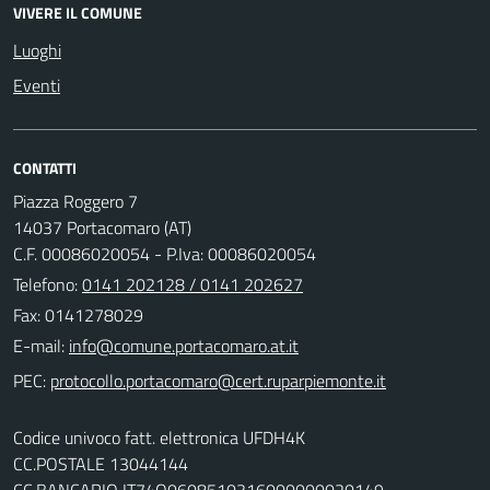
VIVERE IL COMUNE
Luoghi
Eventi
CONTATTI
Piazza Roggero 7
14037 Portacomaro (AT)
C.F. 00086020054 - P.Iva: 00086020054
Telefono:
0141 202128 / 0141 202627
Fax: 0141278029
E-mail:
PEC:
Codice univoco fatt. elettronica UFDH4K
CC.POSTALE 13044144
CC.BANCARIO IT74O0608510316000000020149