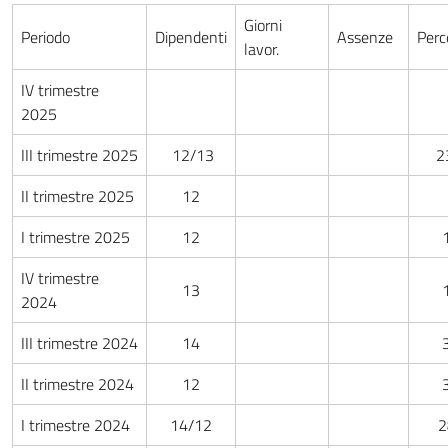
Giorni
Periodo
Dipendenti
Assenze
Perc
lavor.
IV trimestre
2025
III trimestre 2025
12/13
2
II trimestre 2025
12
I trimestre 2025
12
IV trimestre
13
2024
III trimestre 2024
14
II trimestre 2024
12
I trimestre 2024
14/12
2