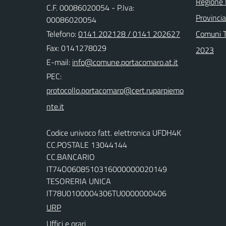
Regione
C.F. 00086020054 - P.Iva:
Provincia
00086020054
Telefono:
0141 202128 / 0141 202627
Comuni T
Fax: 0141278029
2023
E-mail:
PEC:
Codice univoco fatt. elettronica UFDH4K
CC.POSTALE 13044144
CC.BANCARIO
IT74O0608510316000000020149
TESORERIA UNICA
IT78U0100004306TU0000000406
URP
Uffici e orari