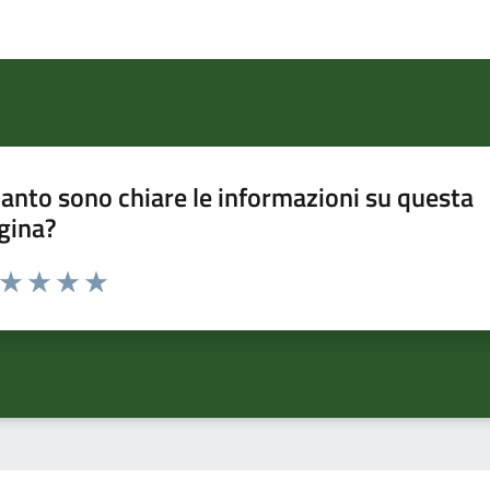
anto sono chiare le informazioni su questa
gina?
a da 1 a 5 stelle la pagina
ta 1 stelle su 5
Valuta 2 stelle su 5
Valuta 3 stelle su 5
Valuta 4 stelle su 5
Valuta 5 stelle su 5