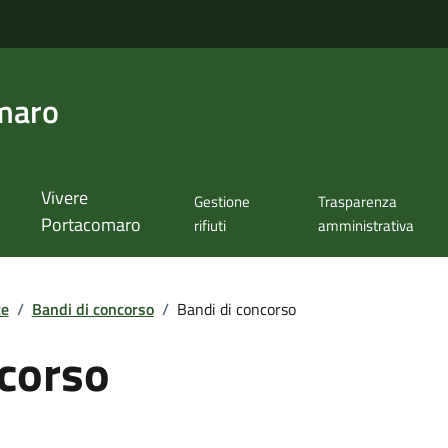
maro
Vivere
Gestione
Trasparenza
Portacomaro
rifiuti
amministrativa
te
/
Bandi di concorso
/
Bandi di concorso
ncorso