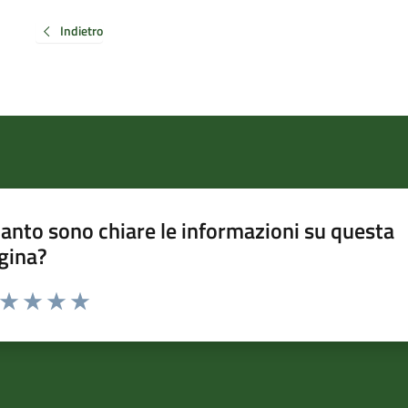
Indietro
anto sono chiare le informazioni su questa
gina?
a da 1 a 5 stelle la pagina
ta 1 stelle su 5
Valuta 2 stelle su 5
Valuta 3 stelle su 5
Valuta 4 stelle su 5
Valuta 5 stelle su 5