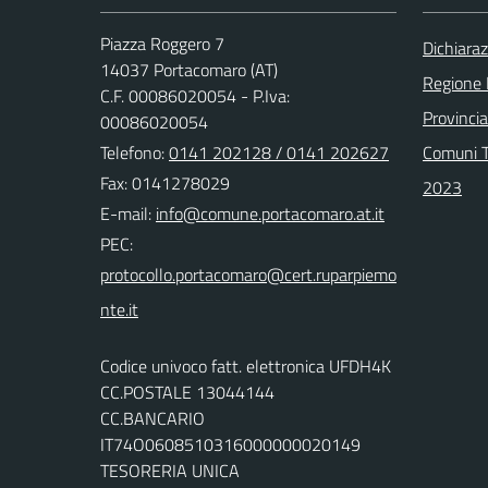
Piazza Roggero 7
Dichiaraz
14037 Portacomaro (AT)
Regione
C.F. 00086020054 - P.Iva:
Provincia
00086020054
Telefono:
0141 202128 / 0141 202627
Comuni T
Fax: 0141278029
2023
E-mail:
PEC:
Codice univoco fatt. elettronica UFDH4K
CC.POSTALE 13044144
CC.BANCARIO
IT74O0608510316000000020149
TESORERIA UNICA