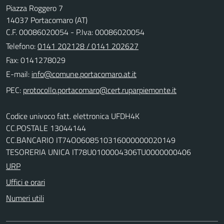
Piazza Roggero 7
14037 Portacomaro (AT)
C.F. 00086020054 - P.Iva: 00086020054
Telefono:
0141 202128 / 0141 202627
Fax: 0141278029
E-mail:
PEC:
Codice univoco fatt. elettronica UFDH4K
CC.POSTALE 13044144
CC.BANCARIO IT74O0608510316000000020149
TESORERIA UNICA IT78U0100004306TU0000000406
URP
Uffici e orari
Numeri utili