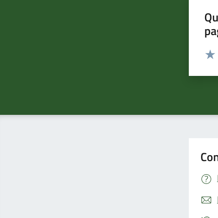
Qu
pa
Valut
Valu
Con