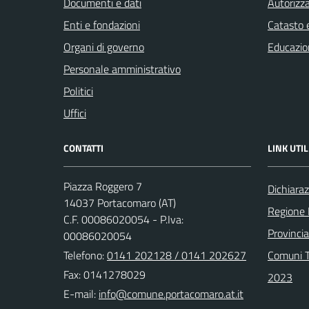
Documenti e dati
Autorizza
Enti e fondazioni
Catasto e
Organi di governo
Educazio
Personale amministrativo
Politici
Uffici
CONTATTI
LINK UTIL
Piazza Roggero 7
Dichiaraz
14037 Portacomaro (AT)
Regione
C.F. 00086020054 - P.Iva:
Provincia
00086020054
Telefono:
0141 202128 / 0141 202627
Comuni T
Fax: 0141278029
2023
E-mail: