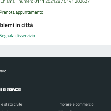
Chiama il numero 0141 202128 / 0141 202627
Prenota appuntamento
blemi in città
Segnala disservizio
maro
E DI SERVIZIO
e stato civile
Imprese e commercio