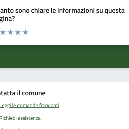
anto sono chiare le informazioni su questa
gina?
a da 1 a 5 stelle la pagina
ta 1 stelle su 5
Valuta 2 stelle su 5
Valuta 3 stelle su 5
Valuta 4 stelle su 5
Valuta 5 stelle su 5
tatta il comune
Leggi le domande frequenti
Richiedi assistenza